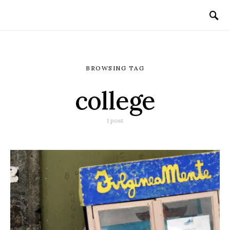
BROWSING TAG
college
1 post