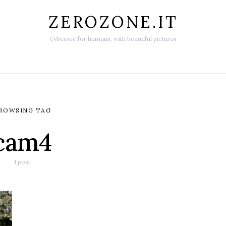
ZEROZONE.IT
Cybersec for humans, with beautiful pictures
ROWSING TAG
cam4
1 post