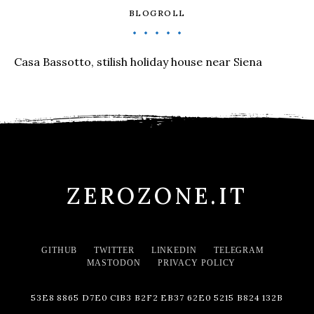
BLOGROLL
Casa Bassotto, stilish holiday house near Siena
ZEROZONE.IT
GITHUB
TWITTER
LINKEDIN
TELEGRAM
MASTODON
PRIVACY POLICY
53E8 8865 D7E0 C1B3 B2F2 EB37 62E0 5215 B824 132B