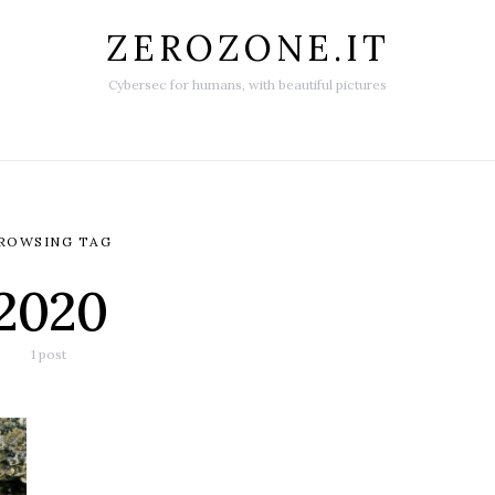
ZEROZONE.IT
Cybersec for humans, with beautiful pictures
ROWSING TAG
2020
1 post