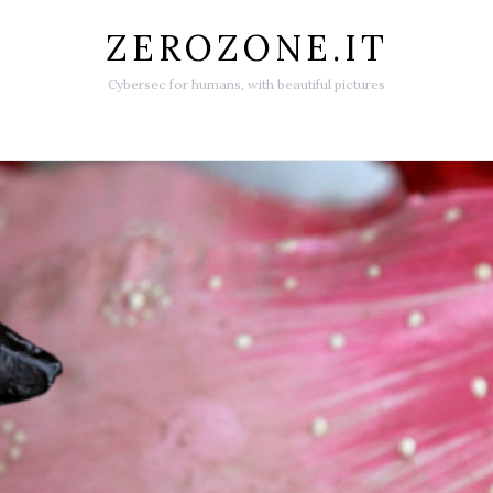
ZEROZONE.IT
Cybersec for humans, with beautiful pictures