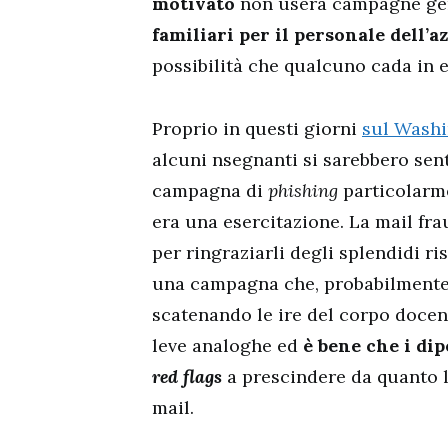
motivato
non userà campagne ge
familiari per il personale dell’a
possibilità che qualcuno cada in e
Proprio in questi giorni
sul Washi
alcuni nsegnanti si sarebbero senti
campagna di
phishing
particolarme
era una esercitazione. La mail fra
per ringraziarli degli splendidi r
una campagna che, probabilmente,
scatenando le ire del corpo docen
leve analoghe ed
è bene che i di
red flags
a prescindere da quanto l
mail.