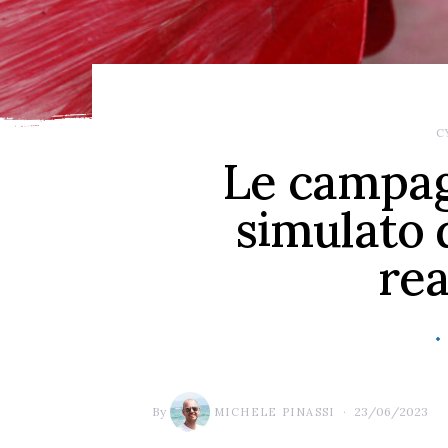
C
Le campag
simulato 
rea
By
23/06/2023
MICHELE PINASSI