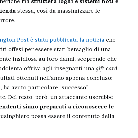
neriche ma
sfrutterà loghi e sistemi noti e
zienda
stessa, così da massimizzare le
rrore.
ngton Post è stata pubblicata la notizia
che
ti offesi per essere stati bersaglio di una
nte insidiosa au loro danni, scoprendo che
udolenta offriva agli insegnanti una
gift card
isultati ottenuti nell’anno appena concluso:
 ha avuto particolare “successo”
te. Del resto, però, un attaccante userebbe
pendenti siano preparati a riconoscere le
usinghiero possa essere il contenuto della